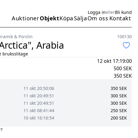
Logga in
eller
Bli kund
Auktioner
Objekt
Köpa
Sälja
Om oss
Kontakt
Huvudmeny
eramik & Porslin
100130
Arctica", Arabia
 bruksslitage
12 okt 17:19:00
500
SEK
350
SEK
11 okt 20:50:06
350
SEK
11 okt 20:49:51
300
SEK
11 okt 20:49:51
300
SEK
11 okt 08:41:44
250
SEK
10 okt 16:16:54
200
SEK
r?