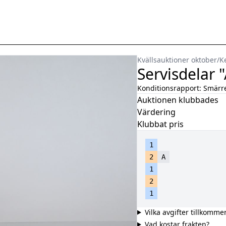
Kvällsauktioner oktober
/
K
Servisdelar "
Konditionsrapport:
Smärre
Auktionen klubbades
Värdering
Klubbat pris
1
2
A
1
2
1
Vilka avgifter tillkomme
Vad kostar frakten?