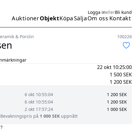
Logga in
eller
Bli kund
Auktioner
Objekt
Köpa
Sälja
Om oss
Kontakt
Huvudmeny
eramik & Porslin
100226
sen
anmärkningar
22 okt 10:25:00
1 500
SEK
1 200
SEK
6 okt 10:55:04
1 200
SEK
6 okt 10:55:04
1 200
SEK
2 okt 17:57:24
1 000
SEK
Bevakningspris på
1 000
SEK
uppnått
r?