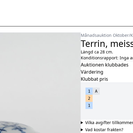
Månadsauktion Oktober
/
K
Terrin, meis
Längd ca 28 cm.
Konditionsrapport:
Inga 
Auktionen klubbades
Värdering
Klubbat pris
1
A
2
1
Vilka avgifter tillkomme
Vad kostar frakten?