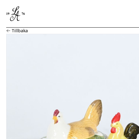
Parti ägghönor, äggkoppar, Rörstrand mm
Tillbaka