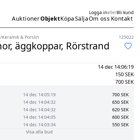
Logga in
eller
Bli kund
Auktioner
Objekt
Köpa
Sälja
Om oss
Kontakt
Huvudmeny
r
/
Keramik & Porslin
125022
or, äggkoppar, Rörstrand
14 dec 14:06:19
150
SEK
700
SEK
14 dec 14:05:19
700
SEK
14 dec 14:04:32
650
SEK
14 dec 14:04:32
620
SEK
14 dec 14:04:05
600
SEK
14 dec 14:03:34
550
SEK
Visa alla bud