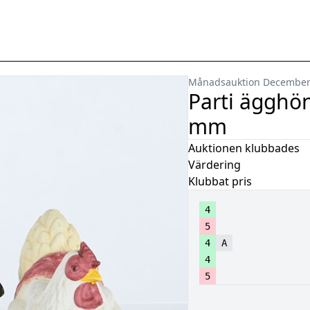
Månadsauktion Decembe
Parti ägghön
mm
Auktionen klubbades
Värdering
Klubbat pris
4
5
4
A
4
5