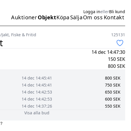
Logga in
eller
Bli kund
Auktioner
Objekt
Köpa
Sälja
Om oss
Kontakt
Huvudmeny
r
/
Jakt, Fiske & Fritid
125131
t
14 dec 14:47:30
150
SEK
800
SEK
14 dec 14:45:41
800
SEK
14 dec 14:45:41
750
SEK
14 dec 14:42:53
650
SEK
14 dec 14:42:53
600
SEK
14 dec 14:37:26
550
SEK
Visa alla bud
r?