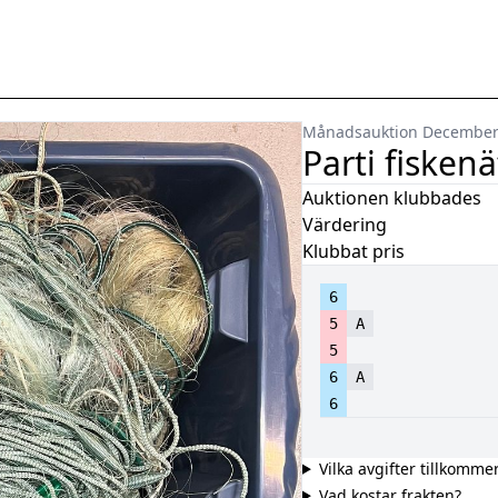
Månadsauktion Decembe
Parti fiskenä
Auktionen klubbades
Värdering
Klubbat pris
6
5
A
5
6
A
6
Vilka avgifter tillkomme
Vad kostar frakten?