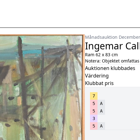
Månadsauktion Decembe
Ingemar Cal
Ram 62 x 83 cm
Notera:
Objektet omfattas 
Auktionen klubbades
Värdering
Klubbat pris
7
5
A
5
A
3
5
A