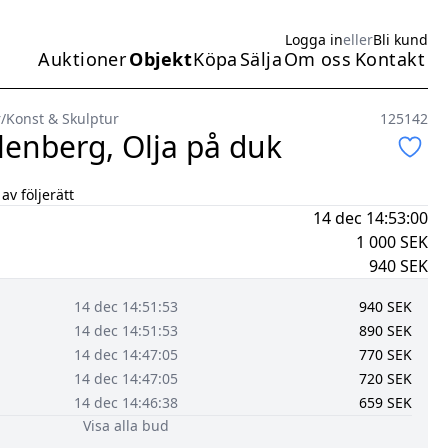
Logga in
eller
Bli kund
Auktioner
Objekt
Köpa
Sälja
Om oss
Kontakt
Huvudmeny
r
/
Konst & Skulptur
125142
lenberg, Olja på duk
av följerätt
14 dec 14:53:00
1 000
SEK
940
SEK
14 dec 14:51:53
940
SEK
14 dec 14:51:53
890
SEK
14 dec 14:47:05
770
SEK
14 dec 14:47:05
720
SEK
14 dec 14:46:38
659
SEK
Visa alla bud