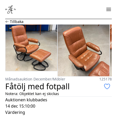
Fåtölj med fotpall
Tillbaka
Månadsauktion December
/
Möbler
125178
Fåtölj med fotpall
Notera:
Objektet kan ej skickas
Auktionen klubbades
14 dec 15:10:00
Värdering