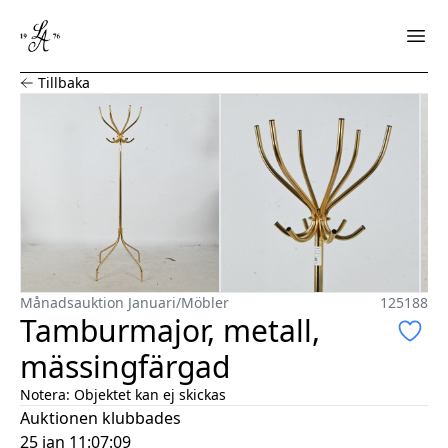
Tamburmajor, metall, mässingfärgad
Tillbaka
Månadsauktion Januari
/
Möbler
125188
Tamburmajor, metall,
mässingfärgad
Notera:
Objektet kan ej skickas
Auktionen klubbades
25 jan 11:07:09