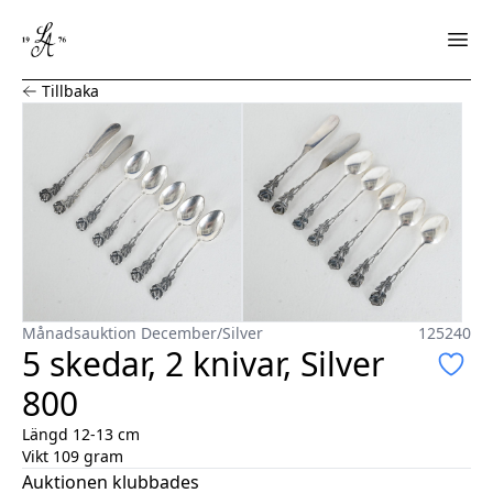
5 skedar, 2 knivar, Silver 800
Tillbaka
Månadsauktion December
/
Silver
125240
5 skedar, 2 knivar, Silver
800
Längd 12-13 cm
Vikt 109 gram
Auktionen klubbades