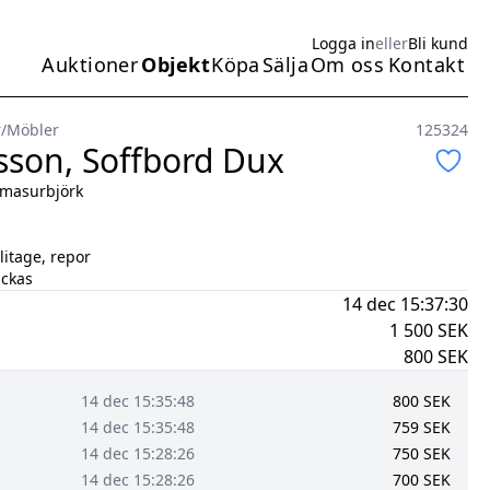
Logga in
eller
Bli kund
Auktioner
Objekt
Köpa
Sälja
Om oss
Kontakt
Huvudmeny
r
/
Möbler
125324
son, Soffbord Dux
 masurbjörk
litage, repor
ickas
14 dec 15:37:30
1 500
SEK
800
SEK
14 dec 15:35:48
800
SEK
14 dec 15:35:48
759
SEK
14 dec 15:28:26
750
SEK
14 dec 15:28:26
700
SEK