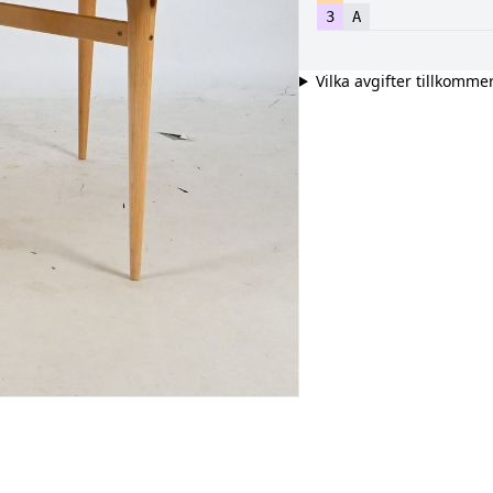
3
A
Vilka avgifter tillkomme