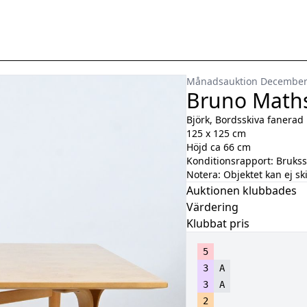
Månadsauktion Decembe
Bruno Maths
Björk, Bordsskiva fanerad
125 x 125 cm
Höjd ca 66 cm
Konditionsrapport:
Brukss
Notera:
Objektet kan ej sk
Auktionen klubbades
Värdering
Klubbat pris
5
3
A
3
A
2