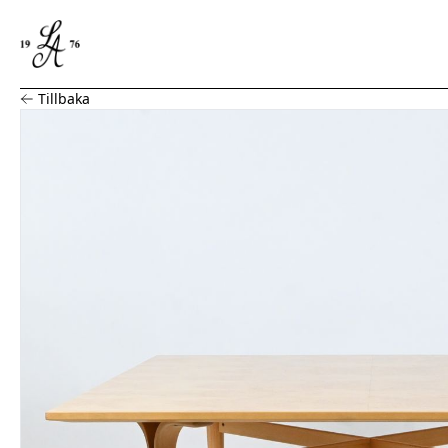
Bruno Mathsson, Soffbord Dux
Tillbaka