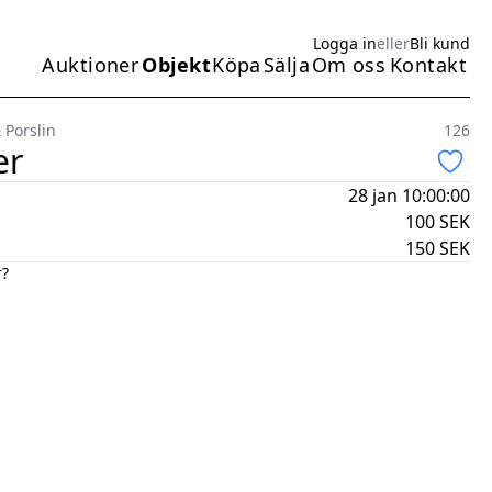
Logga in
eller
Bli kund
Auktioner
Objekt
Köpa
Sälja
Om oss
Kontakt
Huvudmeny
 Porslin
126
er
28 jan 10:00:00
100
SEK
150
SEK
r?