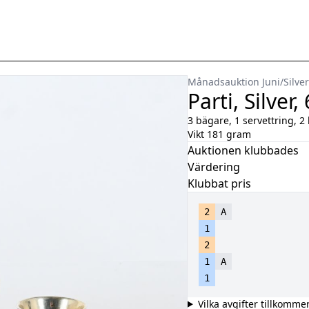
Månadsauktion Juni
/
Silver
Parti, Silver,
3 bägare, 1 servettring, 2 
Vikt 181 gram
Auktionen klubbades
Värdering
Klubbat pris
2
A
1
2
1
A
1
Vilka avgifter tillkomme