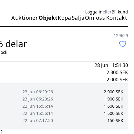
Logga in
eller
Bli kund
Auktioner
Objekt
Köpa
Sälja
Om oss
Kontakt
Huvudmeny
129659
 6 delar
lock
28 jun 11:51:30
2 300
SEK
2 000
SEK
23 jun 06:29:26
2 000
SEK
23 jun 06:29:26
1 900
SEK
22 jun 15:56:14
1 600
SEK
22 jun 15:56:14
1 500
SEK
22 jun 07:17:50
150
SEK
r?