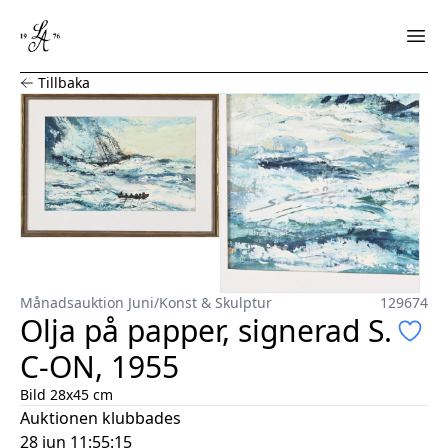
Olja på papper, signerad S. C-ON, 1955
Tillbaka
Månadsauktion Juni
/
Konst & Skulptur
129674
Olja på papper, signerad S.
C-ON, 1955
Bild 28x45 cm
Auktionen klubbades
28 jun 11:55:15