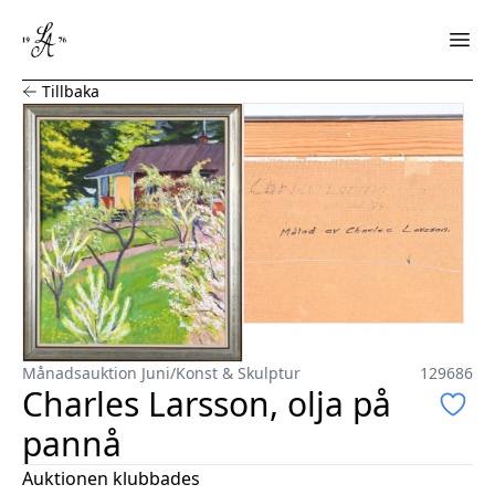
Charles Larsson, olja på pannå
Tillbaka
Månadsauktion Juni
/
Konst & Skulptur
129686
Charles Larsson, olja på
pannå
Auktionen klubbades