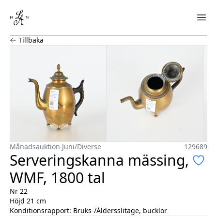
Serveringskanna mässing, WMF, 1800 tal
Tillbaka
Månadsauktion Juni
/
Diverse
129689
Serveringskanna mässing,
WMF, 1800 tal
Nr 22
Höjd 21 cm
Konditionsrapport:
Bruks-/Åldersslitage, bucklor