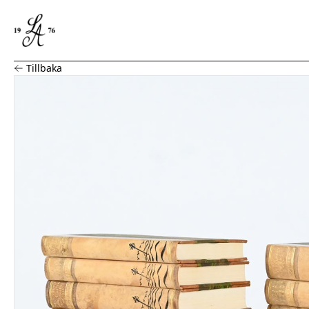
Bokband, 14 delar, Albert Engström
Tillbaka