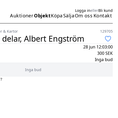
Logga in
eller
Bli kund
Auktioner
Objekt
Köpa
Sälja
Om oss
Kontakt
Huvudmeny
r & Kartor
129705
delar, Albert Engström
28 jun 12:03:00
300
SEK
Inga bud
Inga bud
r?