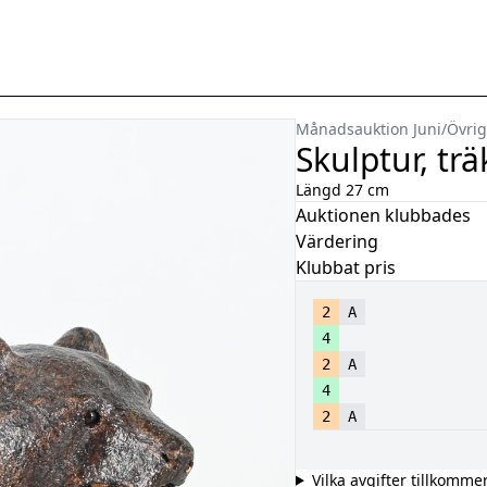
Månadsauktion Juni
/
Övrig
Skulptur, tr
Längd 27 cm
Auktionen klubbades
Värdering
Klubbat pris
2
A
4
2
A
4
2
A
Vilka avgifter tillkomme