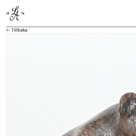
Skulptur, träkomposit, björn, Carl Roos
Tillbaka