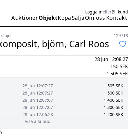
Logga in
eller
Bli kund
Auktioner
Objekt
Köpa
Sälja
Om oss
Kontakt
Huvudmeny
 slöjd
129718
äkomposit, björn, Carl Roos
28 jun 12:08:27
150
SEK
1 505
SEK
28 jun 12:07:27
1 505
SEK
28 jun 12:07:27
1 500
SEK
28 jun 12:07:07
1 400
SEK
28 jun 12:07:07
1 300
SEK
28 jun 12:06:28
1 200
SEK
Visa alla bud
r?