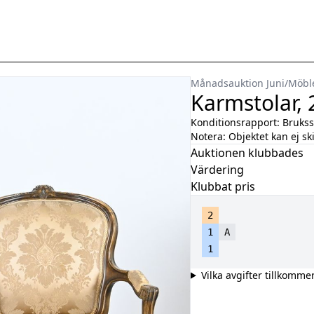
Månadsauktion Juni
/
Möbl
Karmstolar, 2
Konditionsrapport:
Brukss
Notera:
Objektet kan ej sk
Auktionen klubbades
Värdering
Klubbat pris
2
1
A
1
Vilka avgifter tillkomme