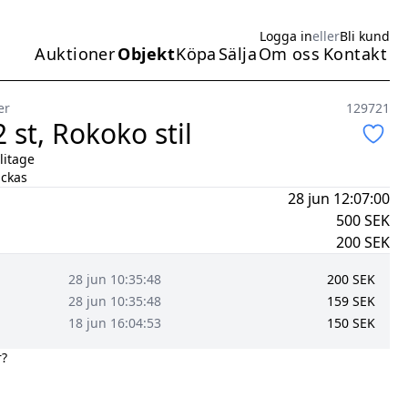
Logga in
eller
Bli kund
Auktioner
Objekt
Köpa
Sälja
Om oss
Kontakt
Huvudmeny
er
129721
 st, Rokoko stil
litage
ickas
28 jun 12:07:00
500
SEK
200
SEK
28 jun 10:35:48
200
SEK
28 jun 10:35:48
159
SEK
18 jun 16:04:53
150
SEK
r?