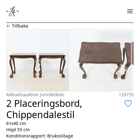
2 Placeringsbord, Chippendalestil
Tillbaka
Månadsauktion Juni
/
Möbler
129735
2 Placeringsbord,
Chippendalestil
61x40 cm
Höjd 55 cm
Konditionsrapport:
Bruksslitage