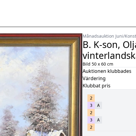
Månadsauktion Juni
/
Konst
B. K-son, Ol
vinterlands
Bild 50 x 60 cm
Auktionen klubbades
Värdering
Klubbat pris
2
3
A
2
3
A
2