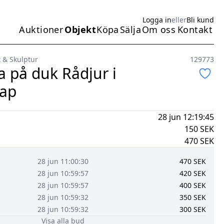
Logga in
eller
Bli kund
Auktioner
Objekt
Köpa
Sälja
Om oss
Kontakt
Huvudmeny
 & Skulptur
129773
ja på duk Rådjur i
kap
28 jun 12:19:45
150
SEK
470
SEK
28 jun 11:00:30
470
SEK
28 jun 10:59:57
420
SEK
28 jun 10:59:57
400
SEK
28 jun 10:59:32
350
SEK
28 jun 10:59:32
300
SEK
Visa alla bud