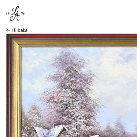
B. K-son, Olja på duk Rådjur i vinterlandskap
Tillbaka