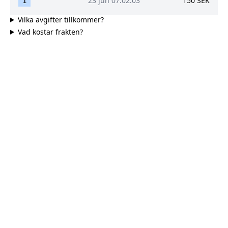
23 jun 07:02:03
150
SEK
1
Vilka avgifter tillkommer?
Vad kostar frakten?