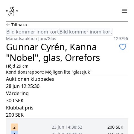
Gunnar Cyrén, Kanna "Nobel", glas, Orrefors
Tillbaka
Bild
kommer
inom kort
Bild
kommer
inom kort
Månadsauktion Juni
/
Glas
129796
Gunnar Cyrén, Kanna
"Nobel", glas, Orrefors
Höjd 29 cm
Konditionsrapport:
Möjligen lite "glassjuk"
Auktionen klubbades
28 jun 12:25:30
Värdering
300
SEK
Klubbat pris
200
SEK
23 jun 14:38:52
200
SEK
2