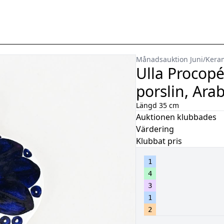
Månadsauktion Juni
/
Keram
Ulla Procopé
porslin, Arab
Längd 35 cm
Auktionen klubbades
Värdering
Klubbat pris
1
4
3
1
2