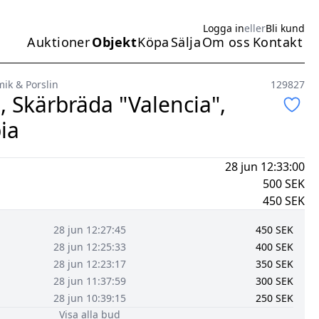
Logga in
eller
Bli kund
Auktioner
Objekt
Köpa
Sälja
Om oss
Kontakt
Huvudmeny
ik & Porslin
129827
, Skärbräda "Valencia",
ia
28 jun 12:33:00
500
SEK
450
SEK
28 jun 12:27:45
450
SEK
28 jun 12:25:33
400
SEK
28 jun 12:23:17
350
SEK
28 jun 11:37:59
300
SEK
28 jun 10:39:15
250
SEK
Visa alla bud