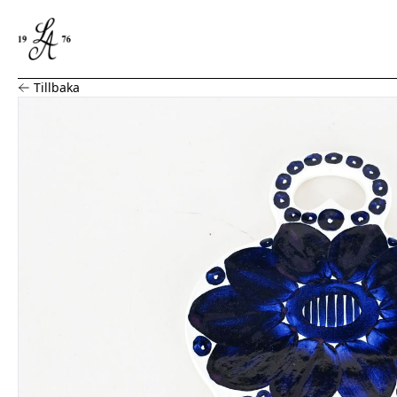
Ulla Procopé, Skärbräda "Valencia", porslin, Arabia
Tillbaka