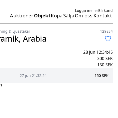
Logga in
eller
Bli kund
Auktioner
Objekt
Köpa
Sälja
Om oss
Kontakt
Huvudmeny
ning & Ljusstakar
129834
ramik, Arabia
28 jun 12:34:45
300
SEK
150
SEK
27 jun 21:32:24
150
SEK
r?