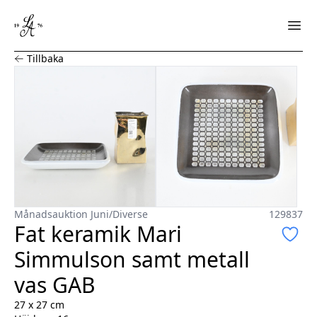
Fat keramik Mari Simmulson samt metall vas GAB
Tillbaka
Månadsauktion Juni
/
Diverse
129837
Fat keramik Mari
Simmulson samt metall
vas GAB
27 x 27 cm