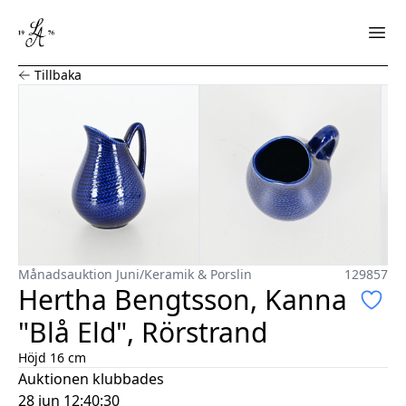
Hertha Bengtsson, Kanna "Blå Eld", Rörstrand
Tillbaka
Månadsauktion Juni
/
Keramik & Porslin
129857
Hertha Bengtsson, Kanna
"Blå Eld", Rörstrand
Höjd 16 cm
Auktionen klubbades
28 jun 12:40:30