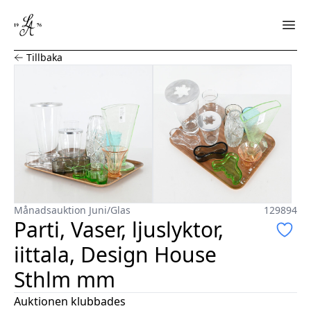
Parti, Vaser, ljuslyktor, iittala, Design House Sthlm mm
Tillbaka
Månadsauktion Juni
/
Glas
129894
Parti, Vaser, ljuslyktor,
iittala, Design House
Sthlm mm
Auktionen klubbades