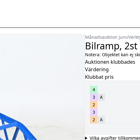
Månadsauktion Juni
/
Verkt
Bilramp, 2st
Notera:
Objektet kan ej sk
Auktionen klubbades
Värdering
Klubbat pris
4
3
A
2
3
2
A
Vilka avgifter tillkomme