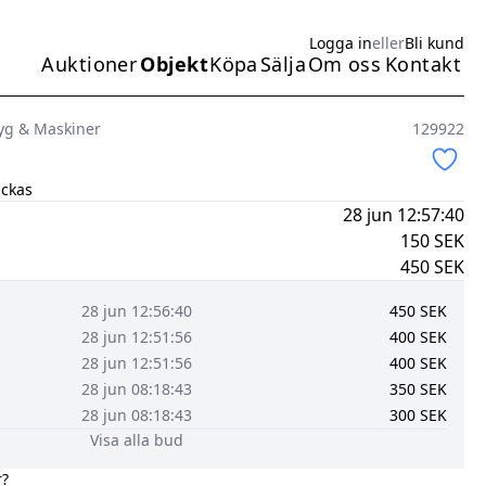
Logga in
eller
Bli kund
Auktioner
Objekt
Köpa
Sälja
Om oss
Kontakt
Huvudmeny
yg & Maskiner
129922
ickas
28 jun 12:57:40
150
SEK
450
SEK
28 jun 12:56:40
450
SEK
28 jun 12:51:56
400
SEK
28 jun 12:51:56
400
SEK
28 jun 08:18:43
350
SEK
28 jun 08:18:43
300
SEK
Visa alla bud
r?