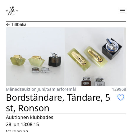
Bordständare, Tändare, 5 st, Ronson
Tillbaka
Månadsauktion Juni
/
Samlarföremål
129968
Bordständare, Tändare, 5
st, Ronson
Auktionen klubbades
28 jun 13:08:15
Värdering