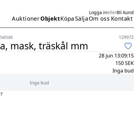
Logga in
eller
Bli kund
Auktioner
Objekt
Köpa
Sälja
Om oss
Kontakt
Huvudmeny
taliskt
129972
ha, mask, träskål mm
28 jun 13:09:15
150
SEK
Inga bud
Inga bud
r?