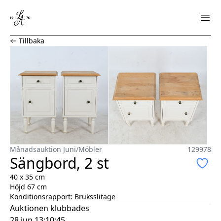
Sängbord, 2 st
Tillbaka
Månadsauktion Juni
/
Möbler
129978
Sängbord, 2 st
40 x 35 cm
Höjd 67 cm
Konditionsrapport:
Bruksslitage
Auktionen klubbades
28 jun 13:10:45