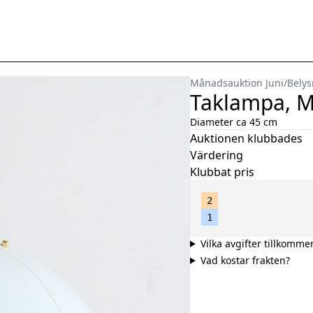
Månadsauktion Juni
/
Belys
Taklampa, M
Diameter ca 45 cm
Auktionen klubbades
Värdering
Klubbat pris
2
1
Vilka avgifter tillkomme
Vad kostar frakten?