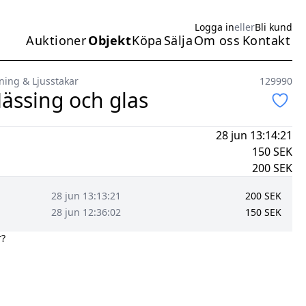
Logga in
eller
Bli kund
Auktioner
Objekt
Köpa
Sälja
Om oss
Kontakt
Huvudmeny
ning & Ljusstakar
129990
ässing och glas
28 jun 13:14:21
150
SEK
200
SEK
28 jun 13:13:21
200
SEK
28 jun 12:36:02
150
SEK
r?