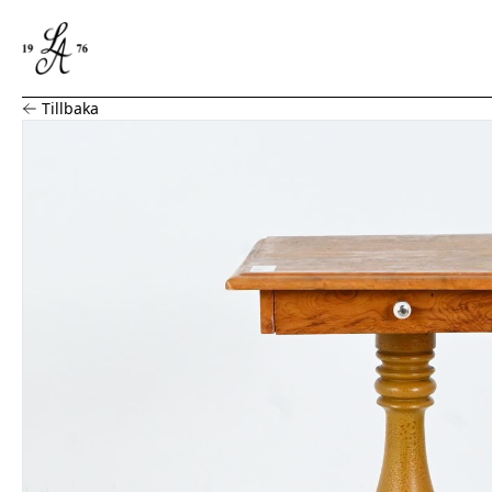
Sybord, ådringsmålat
Tillbaka