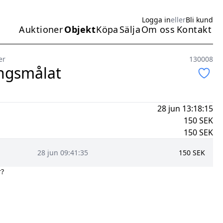
Logga in
eller
Bli kund
Auktioner
Objekt
Köpa
Sälja
Om oss
Kontakt
Huvudmeny
er
130008
ingsmålat
28 jun 13:18:15
150
SEK
150
SEK
28 jun 09:41:35
150
SEK
r?