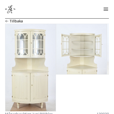
Hörnskåp med vitrinöverdel, Gustaviansk stil
Tillbaka
Månadsauktion Juni
/
Möbler
130030