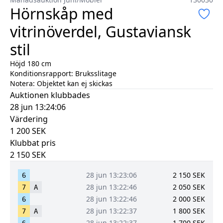
Hörnskåp med
vitrinöverdel, Gustaviansk
stil
Höjd 180 cm
Konditionsrapport:
Bruksslitage
Notera:
Objektet kan ej skickas
Auktionen klubbades
28 jun 13:24:06
Värdering
1 200
SEK
Klubbat pris
2 150
SEK
28 jun 13:23:06
2 150
SEK
6
28 jun 13:22:46
2 050
SEK
7
A
28 jun 13:22:46
2 000
SEK
6
28 jun 13:22:37
1 800
SEK
7
A
28 jun 13:22:37
1 700
SEK
6