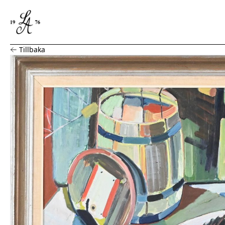
Olja på pannå, signerad Tore 1951
Tillbaka