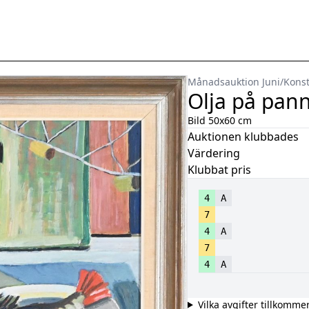
Månadsauktion Juni
/
Konst
Olja på pann
Bild 50x60 cm
Auktionen klubbades
Värdering
Klubbat pris
4
A
7
4
A
7
4
A
Vilka avgifter tillkomme