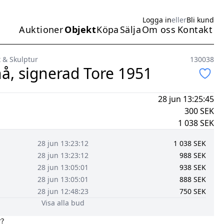
Logga in
eller
Bli kund
Auktioner
Objekt
Köpa
Sälja
Om oss
Kontakt
Huvudmeny
 & Skulptur
130038
å, signerad Tore 1951
28 jun 13:25:45
300
SEK
1 038
SEK
28 jun 13:23:12
1 038
SEK
28 jun 13:23:12
988
SEK
28 jun 13:05:01
938
SEK
28 jun 13:05:01
888
SEK
28 jun 12:48:23
750
SEK
Visa alla bud
r?