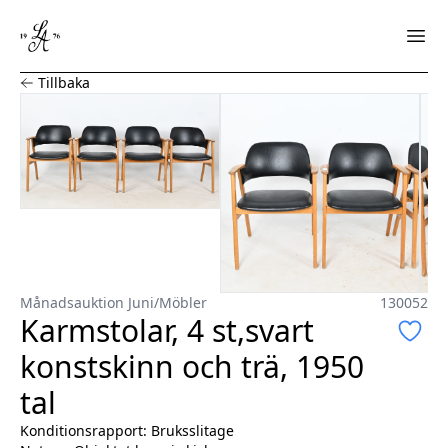
Karmstolar, 4 st,svart konstskinn och trä, 1950 tal
Tillbaka
Månadsauktion Juni
/
Möbler
130052
Karmstolar, 4 st,svart
konstskinn och trä, 1950
tal
Konditionsrapport:
Bruksslitage