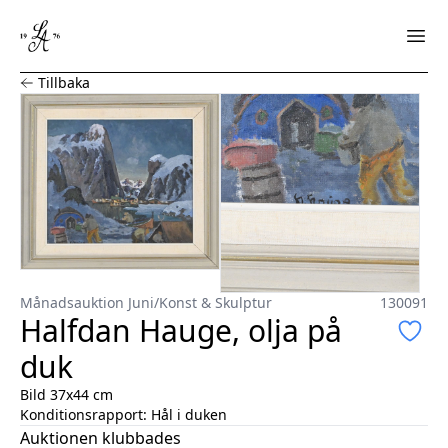
Halfdan Hauge, olja på duk
Tillbaka
Månadsauktion Juni
/
Konst & Skulptur
130091
Halfdan Hauge, olja på
duk
Bild 37x44 cm
Konditionsrapport:
Hål i duken
Auktionen klubbades