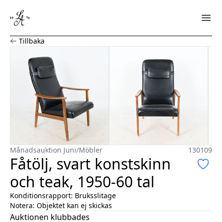
Fåtölj, svart konstskinn och teak, 1950-60 tal
Tillbaka
Månadsauktion Juni
/
Möbler
130109
Fåtölj, svart konstskinn
och teak, 1950-60 tal
Konditionsrapport:
Bruksslitage
Notera:
Objektet kan ej skickas
Auktionen klubbades