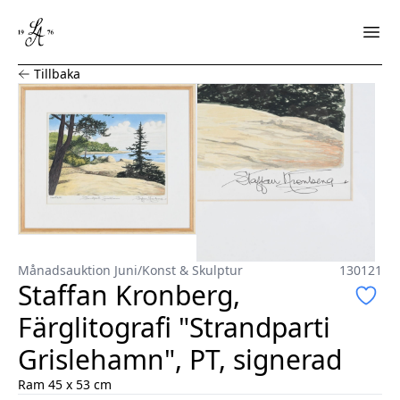
Staffan Kronberg, Färglitografi "Strandparti Grislehamn"
Tillbaka
Månadsauktion Juni
/
Konst & Skulptur
130121
Staffan Kronberg,
Färglitografi "Strandparti
Grislehamn", PT, signerad
Ram 45 x 53 cm