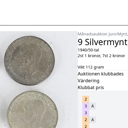
Månadsauktion Juni
/
Mynt,
9 Silvermynt
1940/50-tal
2st 1 kronor, 7st 2 kronor
Vikt 112 gram
Auktionen klubbades
Värdering
Klubbat pris
2
3
A
3
2
A
2