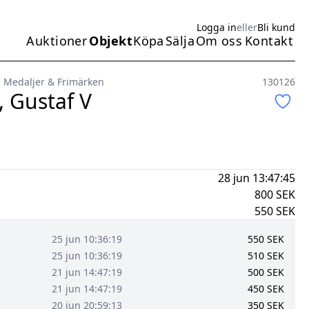
Logga in
eller
Bli kund
Auktioner
Objekt
Köpa
Sälja
Om oss
Kontakt
Huvudmeny
 Medaljer & Frimärken
130126
, Gustaf V
28 jun 13:47:45
800
SEK
550
SEK
25 jun 10:36:19
550
SEK
25 jun 10:36:19
510
SEK
21 jun 14:47:19
500
SEK
21 jun 14:47:19
450
SEK
20 jun 20:59:13
350
SEK