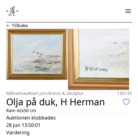
Olja på duk, H Herman
Tillbaka
Månadsauktion Juni
/
Konst & Skulptur
130135
Olja på duk, H Herman
Ram 42x50 cm
Auktionen klubbades
28 jun 13:50:01
Värdering