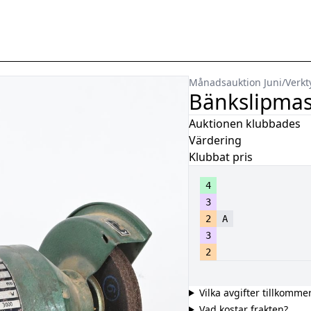
Månadsauktion Juni
/
Verkt
Bänkslipmas
Auktionen klubbades
Värdering
Klubbat pris
4
3
2
A
3
2
Vilka avgifter tillkomme
Vad kostar frakten?