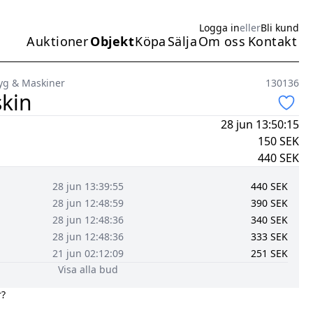
Logga in
eller
Bli kund
Auktioner
Objekt
Köpa
Sälja
Om oss
Kontakt
Huvudmeny
yg & Maskiner
130136
kin
28 jun 13:50:15
150
SEK
440
SEK
28 jun 13:39:55
440
SEK
28 jun 12:48:59
390
SEK
28 jun 12:48:36
340
SEK
28 jun 12:48:36
333
SEK
21 jun 02:12:09
251
SEK
Visa alla bud
r?