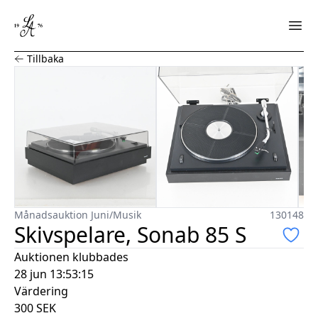
Skivspelare, Sonab 85 S
Tillbaka
Månadsauktion Juni
/
Musik
130148
Skivspelare, Sonab 85 S
Auktionen klubbades
28 jun 13:53:15
Värdering
300
SEK