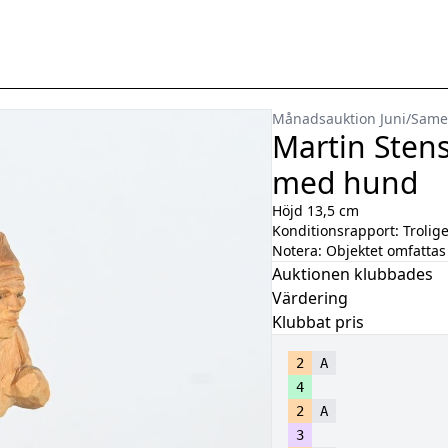
Månadsauktion Juni
/
Same
Martin Stens
med hund
Höjd 13,5 cm
Konditionsrapport:
Trolig
Notera:
Objektet omfattas 
Auktionen klubbades
Värdering
Klubbat pris
2
A
4
2
A
3