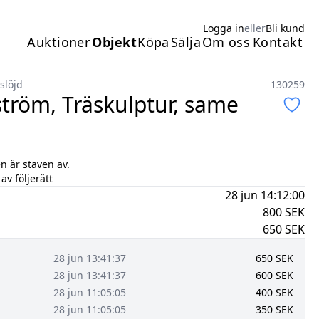
Logga in
eller
Bli kund
Auktioner
Objekt
Köpa
Sälja
Om oss
Kontakt
Huvudmeny
slöjd
130259
tröm, Träskulptur, same
en är staven av.
av följerätt
28 jun 14:12:00
800
SEK
650
SEK
28 jun 13:41:37
650
SEK
28 jun 13:41:37
600
SEK
28 jun 11:05:05
400
SEK
28 jun 11:05:05
350
SEK