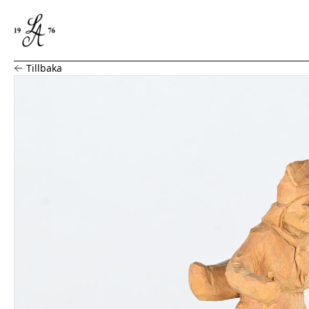
Martin Stenström, Träskulptur, same med hund
Tillbaka