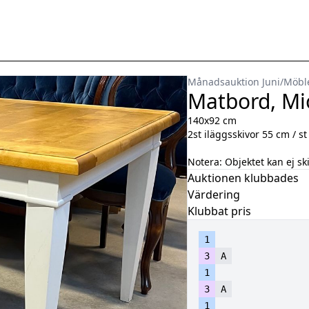
Månadsauktion Juni
/
Möbl
Matbord, Mi
140x92 cm
2st iläggsskivor 55 cm / st
Notera:
Objektet kan ej sk
Auktionen klubbades
Värdering
Klubbat pris
1
3
A
1
3
A
1