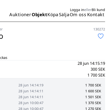
Logga in
eller
Bli kund
Auktioner
Objekt
Köpa
Sälja
Om oss
Kontakt
Huvudmeny
er
130272
o
ickas
28 jun 14:15:19
300
SEK
1 700
SEK
28 jun 14:14:19
1 700
SEK
28 jun 14:14:11
1 600
SEK
28 jun 14:14:11
1 501
SEK
28 jun 10:00:47
1 370
SEK
28 jun 10:00:47
1 270
SEK