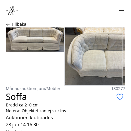
Soffa
Tillbaka
Månadsauktion Juni
/
Möbler
130277
Soffa
Bredd ca 210 cm
Notera:
Objektet kan ej skickas
Auktionen klubbades
28 jun 14:16:30