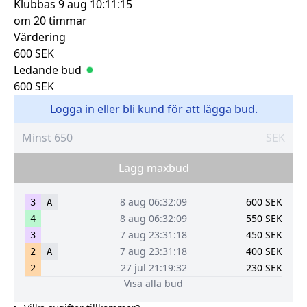
Klubbas
9 aug 10:11:15
om 20 timmar
Värdering
600
SEK
Ledande bud
600
SEK
Logga in
eller
bli kund
för att lägga bud.
SEK
Lägg maxbud
8 aug 06:32:09
600
SEK
3
A
8 aug 06:32:09
550
SEK
4
7 aug 23:31:18
450
SEK
3
7 aug 23:31:18
400
SEK
2
A
27 jul 21:19:32
230
SEK
2
Visa alla bud