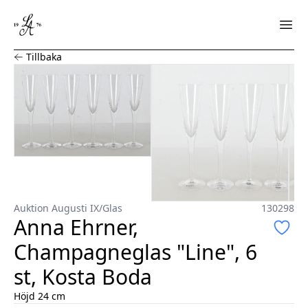
Anna Ehrner, Champagneglas "Line", 6 st, Kosta Boda
Tillbaka
Auktion Augusti IX
/
Glas
130298
Anna Ehrner,
Champagneglas "Line", 6
st, Kosta Boda
Höjd 24 cm