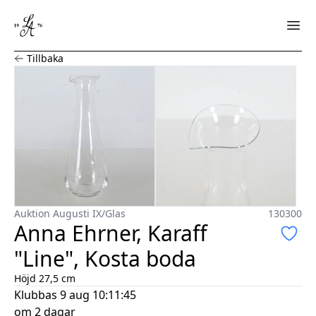
Anna Ehrner, Karaff "Line", Kosta boda
Tillbaka
Auktion Augusti IX
/
Glas
130300
Anna Ehrner, Karaff
"Line", Kosta boda
Höjd 27,5 cm
Klubbas
9 aug 10:11:45
om 2 dagar