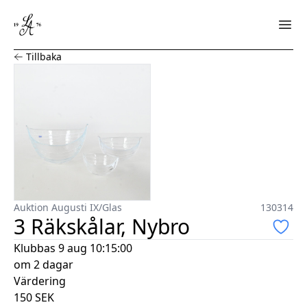
3 Räkskålar, Nybro
Tillbaka
Auktion Augusti IX
/
Glas
130314
3 Räkskålar, Nybro
Klubbas
9 aug 10:15:00
om 2 dagar
Värdering
150
SEK