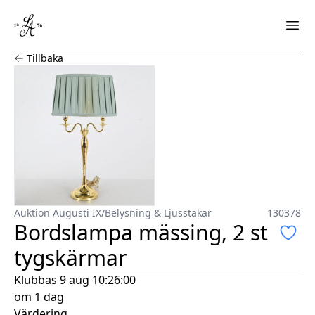
Bordslampa mässing, 2 st tygskärmar
Tillbaka
Auktion Augusti IX
/
Belysning & Ljusstakar
130378
Bordslampa mässing, 2 st
tygskärmar
Klubbas
9 aug 10:26:00
om 1 dag
Värdering