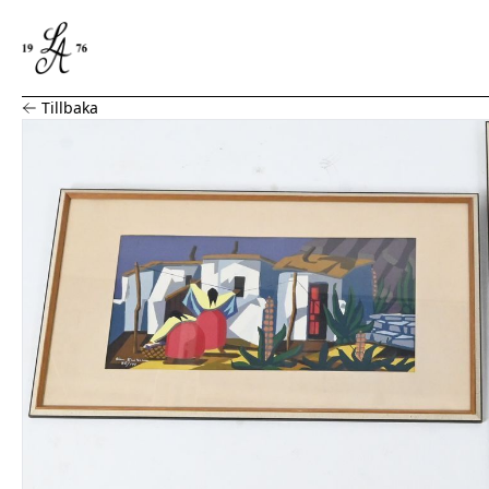
Sten Eriksson, 2 grafiska blad, numrerat och signerat
Tillbaka