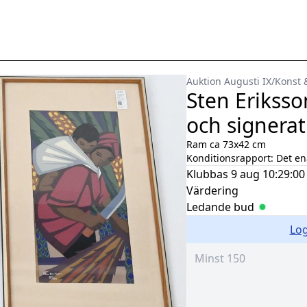
Auktion Augusti IX
/
Konst 
Sten Eriksso
och signerat
Ram ca 73x42 cm
Konditionsrapport:
Det en
Klubbas
9 aug 10:29:00
Värdering
Ledande bud
Log