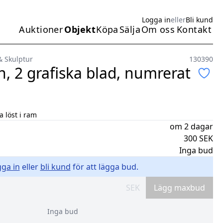
Logga in
eller
Bli kund
Auktioner
Objekt
Köpa
Sälja
Om oss
Kontakt
Huvudmeny
& Skulptur
130390
n, 2 grafiska blad, numrerat
a löst i ram
om 2 dagar
300
SEK
Inga bud
ga in
eller
bli kund
för att lägga bud.
SEK
Lägg maxbud
Inga bud