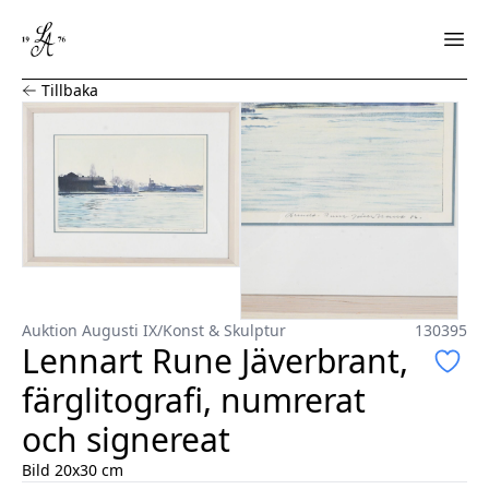
Lennart Rune Jäverbrant, färglitografi, numrerat och sig
Tillbaka
Auktion Augusti IX
/
Konst & Skulptur
130395
Lennart Rune Jäverbrant,
färglitografi, numrerat
och signereat
Bild 20x30 cm